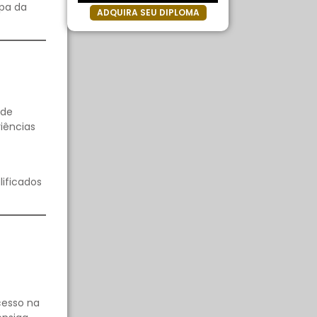
apa da
ADQUIRA SEU DIPLOMA
 de
iências
lificados
cesso na