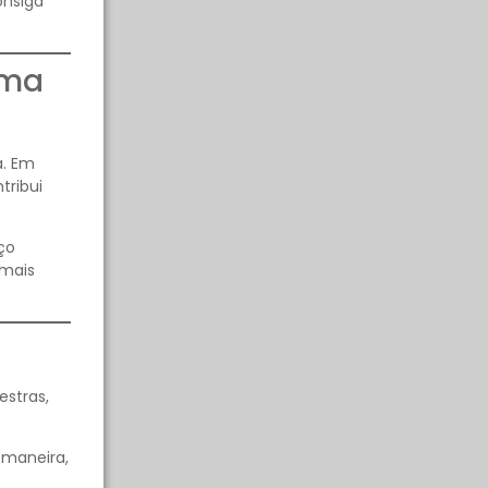
onsiga
oma
a. Em
tribui
ço
 mais
estras,
 maneira,