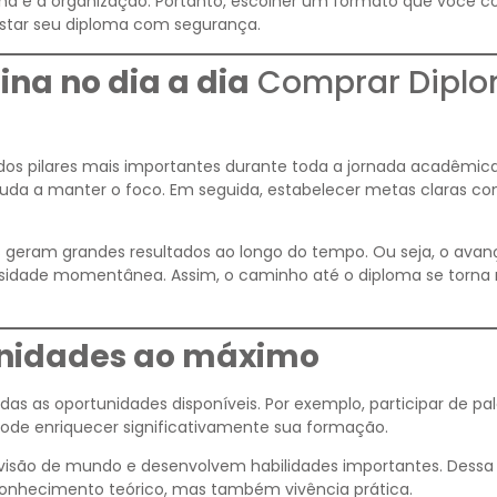
ina e à organização. Portanto, escolher um formato que você c
istar seu diploma com segurança.
ina no dia a dia
Comprar Dipl
 dos pilares mais importantes durante toda a jornada acadêmic
ajuda a manter o foco. Em seguida, estabelecer metas claras con
geram grandes resultados ao longo do tempo. Ou seja, o avan
nsidade momentânea. Assim, o caminho até o diploma se torna
unidades ao máximo
das as oportunidades disponíveis. Por exemplo, participar de pal
ode enriquecer significativamente sua formação.
 visão de mundo e desenvolvem habilidades importantes. Dessa
conhecimento teórico, mas também vivência prática.