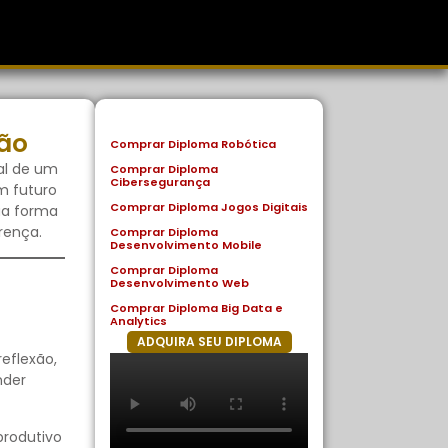
ão
Comprar Diploma Robótica
al de um
Comprar Diploma
Cibersegurança
m futuro
Comprar Diploma Jogos Digitais
ua forma
rença.
Comprar Diploma
Desenvolvimento Mobile
Comprar Diploma
Desenvolvimento Web
Comprar Diploma Big Data e
Analytics
ADQUIRA SEU DIPLOMA
eflexão,
nder
produtivo