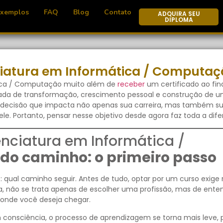
Exemplos
FAQ
Blog
Contato
ADQUIRA SEU
DIPLOMA
iatura em Informática / Computaç
ica / Computação muito além de
receber
um certificado ao fin
nada de transformação, crescimento pessoal e construção de u
 decisão que impacta não apenas sua carreira, mas também s
le. Portanto, pensar nesse objetivo desde agora faz toda a dife
nciatura em Informática /
 do caminho: o primeiro passo
al caminho seguir. Antes de tudo, optar por um curso exige r
a, não se trata apenas de escolher uma profissão, mas de ente
e onde você deseja chegar.
 consciência, o processo de aprendizagem se torna mais leve, 