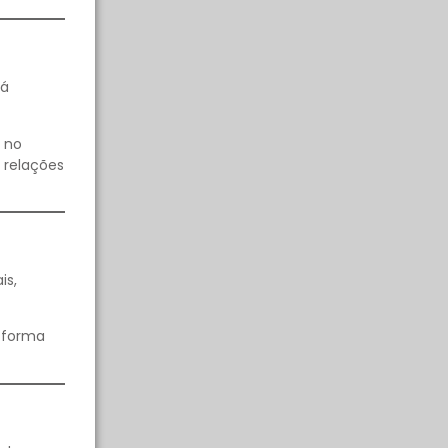
rá
 no
 relações
is,
e forma