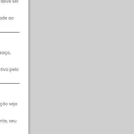
 deve ser
dade ao
saço,
tivo pelo
ção seja
nte, seu