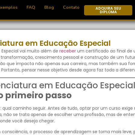
Exemplos
FAQ
Blog
Contato
ADQUIRA SEU
DIPLOMA
iatura em Educação Especial
Especial vai muito além de
receber
um certificado ao final de 
e transformação, crescimento pessoal e construção de um fut
isão que impacta não apenas sua carreira, mas também sua fo
 Portanto, pensar nesse objetivo desde agora faz toda a diferen
nciatura em Educação Especia
o primeiro passo
al caminho seguir. Antes de tudo, optar por um curso exige r
a, não se trata apenas de escolher uma profissão, mas de ente
e onde você deseja chegar.
 consciência, o processo de aprendizagem se torna mais leve, 