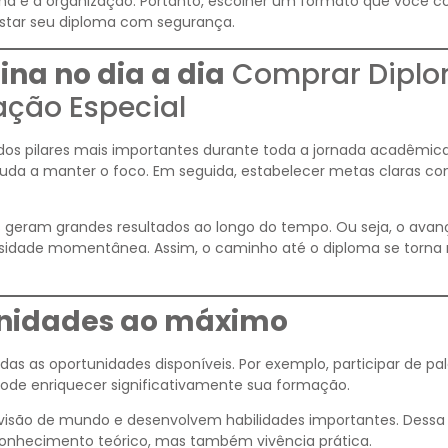
ina e à organização. Portanto, escolher um formato que você c
istar seu diploma com segurança.
ina no dia a dia
Comprar Dipl
ação Especial
 dos pilares mais importantes durante toda a jornada acadêmic
ajuda a manter o foco. Em seguida, estabelecer metas claras con
geram grandes resultados ao longo do tempo. Ou seja, o avan
nsidade momentânea. Assim, o caminho até o diploma se torna
unidades ao máximo
das as oportunidades disponíveis. Por exemplo, participar de pal
ode enriquecer significativamente sua formação.
 visão de mundo e desenvolvem habilidades importantes. Dessa
conhecimento teórico, mas também vivência prática.