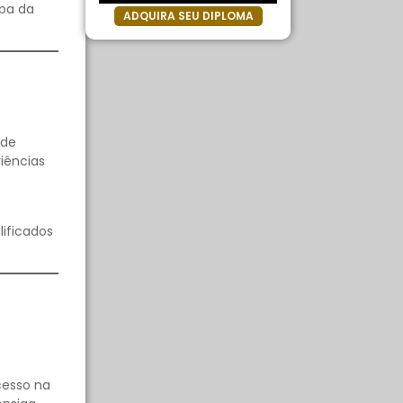
apa da
ADQUIRA SEU DIPLOMA
 de
iências
lificados
cesso na