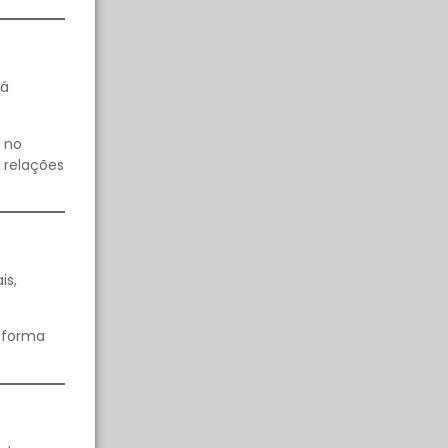
rá
 no
 relações
is,
e forma