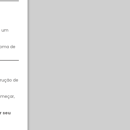
ue um
ploma de
trução de
omeçar,
r seu