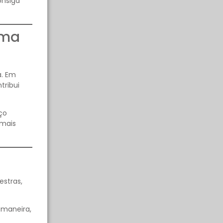
onsiga
oma
a. Em
tribui
ço
 mais
estras,
 maneira,