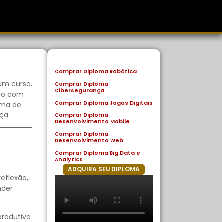
Comprar Diploma Robótica
um curso.
Comprar Diploma
Cibersegurança
uro com
Comprar Diploma Jogos Digitais
rma de
ça.
Comprar Diploma
Desenvolvimento Mobile
Comprar Diploma
l
Desenvolvimento Web
Comprar Diploma Big Data e
Analytics
ADQUIRA SEU DIPLOMA
eflexão,
nder
produtivo