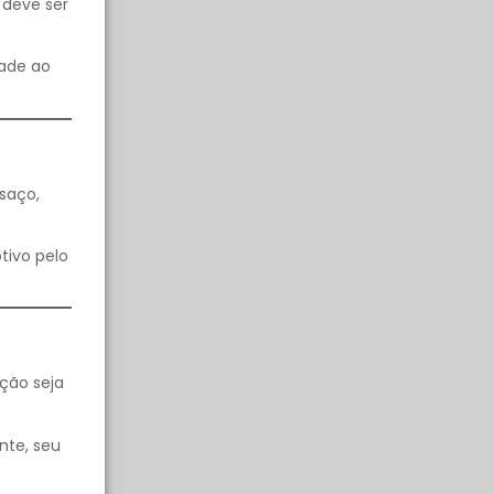
 deve ser
dade ao
saço,
tivo pelo
ção seja
nte, seu