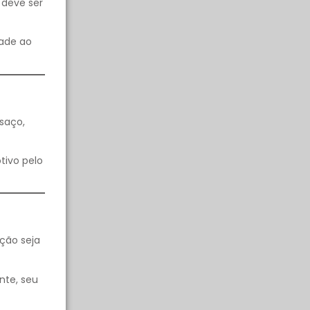
 deve ser
dade ao
saço,
tivo pelo
ção seja
nte, seu