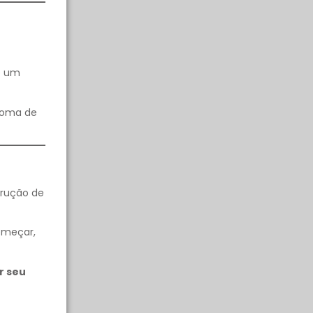
ue um
ploma de
trução de
omeçar,
r seu