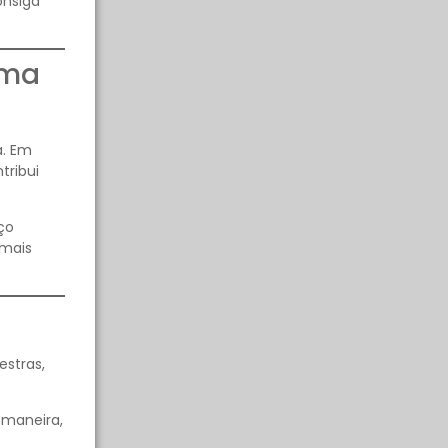
onsiga
oma
a. Em
tribui
ço
 mais
estras,
 maneira,