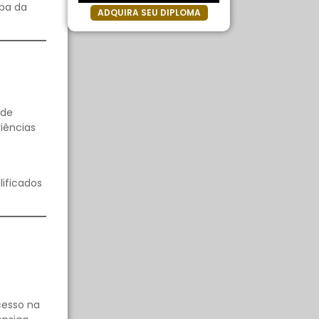
apa da
ADQUIRA SEU DIPLOMA
 de
iências
lificados
cesso na