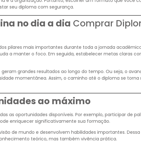
ina e à organização. Portanto, escolher um formato que você c
istar seu diploma com segurança.
ina no dia a dia
Comprar Dipl
 dos pilares mais importantes durante toda a jornada acadêmic
ajuda a manter o foco. Em seguida, estabelecer metas claras con
geram grandes resultados ao longo do tempo. Ou seja, o avan
nsidade momentânea. Assim, o caminho até o diploma se torna
unidades ao máximo
das as oportunidades disponíveis. Por exemplo, participar de pal
ode enriquecer significativamente sua formação.
 visão de mundo e desenvolvem habilidades importantes. Dessa
conhecimento teórico, mas também vivência prática.