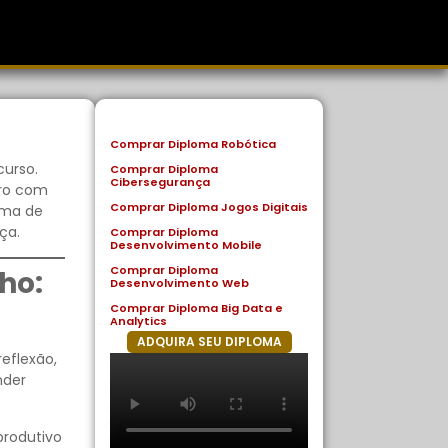
Comprar Diploma Robótica
curso.
Comprar Diploma
Cibersegurança
uro com
Comprar Diploma Jogos Digitais
rma de
ça.
Comprar Diploma
Desenvolvimento Mobile
Comprar Diploma
ho:
Desenvolvimento Web
Comprar Diploma Big Data e
Analytics
ADQUIRA SEU DIPLOMA
eflexão,
nder
produtivo