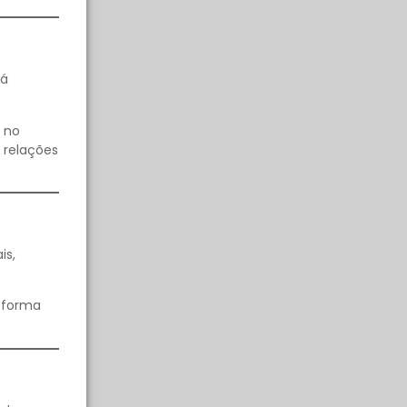
rá
 no
 relações
is,
e forma