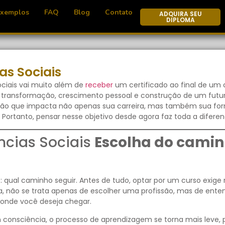
Exemplos
FAQ
Blog
Contato
ADQUIRA SEU
DIPLOMA
s Sociais
ciais vai muito além de
receber
um certificado ao final de um 
e transformação, crescimento pessoal e construção de um fut
isão que impacta não apenas sua carreira, mas também sua fo
 Portanto, pensar nesse objetivo desde agora faz toda a diferen
cias Sociais
Escolha do camin
al caminho seguir. Antes de tudo, optar por um curso exige r
a, não se trata apenas de escolher uma profissão, mas de ente
e onde você deseja chegar.
 consciência, o processo de aprendizagem se torna mais leve, 