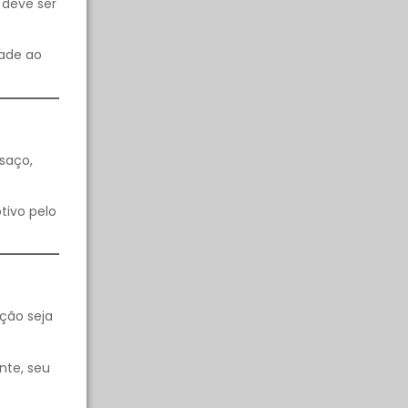
 deve ser
dade ao
saço,
tivo pelo
ção seja
nte, seu