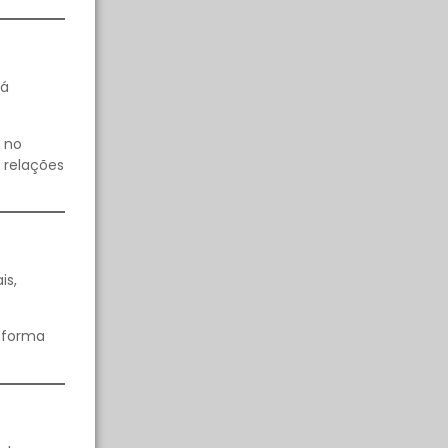
rá
 no
 relações
is,
e forma