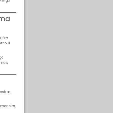
onsiga
oma
a. Em
tribui
ço
 mais
estras,
 maneira,