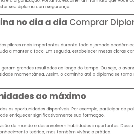
ina e à organização. Portanto, escolher um formato que você c
istar seu diploma com segurança.
ina no dia a dia
Comprar Dipl
 dos pilares mais importantes durante toda a jornada acadêmic
ajuda a manter o foco. Em seguida, estabelecer metas claras con
geram grandes resultados ao longo do tempo. Ou seja, o avan
nsidade momentânea. Assim, o caminho até o diploma se torna
unidades ao máximo
das as oportunidades disponíveis. Por exemplo, participar de pal
ode enriquecer significativamente sua formação.
 visão de mundo e desenvolvem habilidades importantes. Dessa
conhecimento teórico, mas também vivência prática.