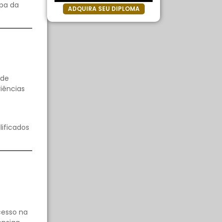
apa da
ADQUIRA SEU DIPLOMA
 de
iências
lificados
cesso na