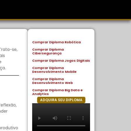
Comprar Diploma Robótica
Trata-se,
Comprar Diploma
Cibersegurança
ais
Comprar Diploma Jogos Digitais
e
ça.
Comprar Diploma
Desenvolvimento Mobile
Comprar Diploma
Desenvolvimento Web
Comprar Diploma Big Data e
Analytics
ADQUIRA SEU DIPLOMA
eflexão,
nder
produtivo