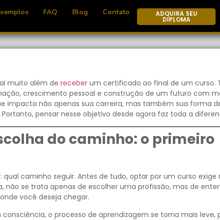
Exemplos
FAQ
Blog
Contato
ADQUIRA SEU
DIPLOMA
vai muito além de
receber
um certificado ao final de um curso. 
mação, crescimento pessoal e construção de um futuro com m
que impacta não apenas sua carreira, mas também sua forma d
 Portanto, pensar nesse objetivo desde agora faz toda a diferen
scolha do caminho: o primeiro
al caminho seguir. Antes de tudo, optar por um curso exige r
a, não se trata apenas de escolher uma profissão, mas de ente
e onde você deseja chegar.
 consciência, o processo de aprendizagem se torna mais leve, 