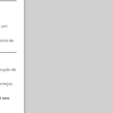
ue um
ploma de
trução de
omeçar,
r seu