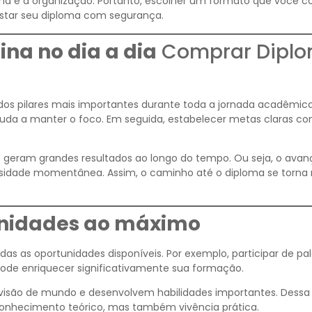
ina e à organização. Portanto, escolher um formato que você c
istar seu diploma com segurança.
ina no dia a dia
Comprar Dipl
 dos pilares mais importantes durante toda a jornada acadêmic
ajuda a manter o foco. Em seguida, estabelecer metas claras con
geram grandes resultados ao longo do tempo. Ou seja, o avan
nsidade momentânea. Assim, o caminho até o diploma se torna
unidades ao máximo
das as oportunidades disponíveis. Por exemplo, participar de pal
ode enriquecer significativamente sua formação.
 visão de mundo e desenvolvem habilidades importantes. Dessa
conhecimento teórico, mas também vivência prática.