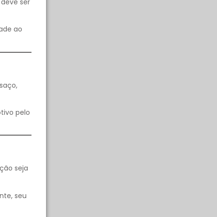
 deve ser
dade ao
saço,
tivo pelo
ção seja
nte, seu