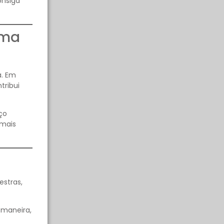
onsiga
oma
a. Em
tribui
ço
 mais
estras,
 maneira,