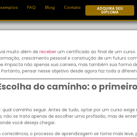
Exemplos
FAQ
Blog
Contato
ADQUIRA SEU
DIPLOMA
 vai muito além de
receber
um certificado ao final de um curso.
sformação, crescimento pessoal e construção de um futuro co
que impacta não apenas sua carreira, mas também sua forma d
 Portanto, pensar nesse objetivo desde agora faz toda a diferen
Escolha do caminho: o primeir
al caminho seguir. Antes de tudo, optar por um curso exige r
a, não se trata apenas de escolher uma profissão, mas de ente
e onde você deseja chegar.
 consciência, o processo de aprendizagem se torna mais leve, 