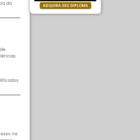
apa da
ADQUIRA SEU DIPLOMA
 de
iências
lificados
cesso na