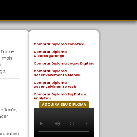
Comprar Diploma Robótica
 Trata-
Comprar Diploma
Cibersegurança
m mais
Comprar Diploma Jogos Digitais
e
ça.
Comprar Diploma
Desenvolvimento Mobile
Comprar Diploma
o
Desenvolvimento Web
Comprar Diploma Big Data e
Analytics
ADQUIRA SEU DIPLOMA
eflexão,
nder
produtivo