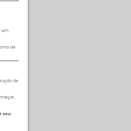
ue um
ploma de
trução de
omeçar,
r seu