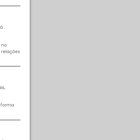
rá
 no
 relações
is,
e forma