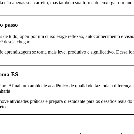
a não apenas sua carreira, mas também sua forma de enxergar o mundo e
o passo
e tudo, optar por um curso exige reflexão, autoconhecimento e visão d
cê deseja chegar.
e aprendizagem se torna mais leve, produtivo e significativo. Dessa fo
oma ES
nsino. Afinal, um ambiente acadêmico de qualidade faz toda a diferenç
nharia
ove atividades práticas e prepara o estudante para os desafios reais do
eto.