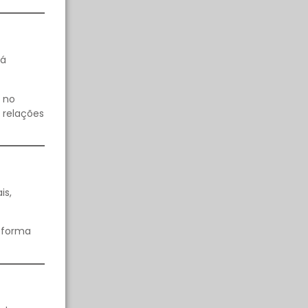
rá
 no
 relações
is,
e forma