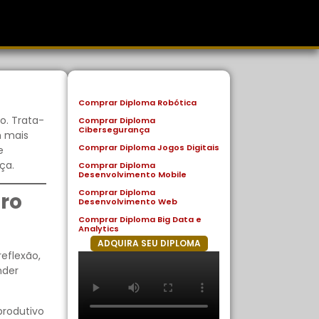
Comprar Diploma Robótica
o. Trata-
Comprar Diploma
Cibersegurança
m mais
Comprar Diploma Jogos Digitais
e
ça.
Comprar Diploma
Desenvolvimento Mobile
Comprar Diploma
iro
Desenvolvimento Web
Comprar Diploma Big Data e
Analytics
ADQUIRA SEU DIPLOMA
eflexão,
nder
produtivo