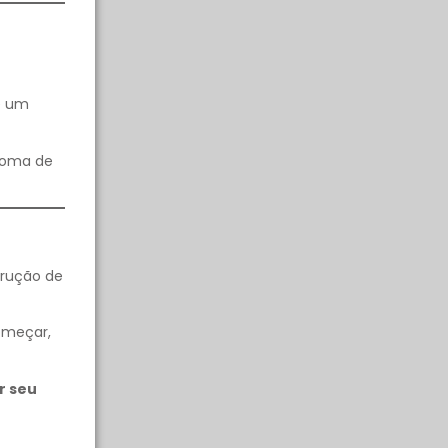
ue um
ploma de
trução de
omeçar,
r seu