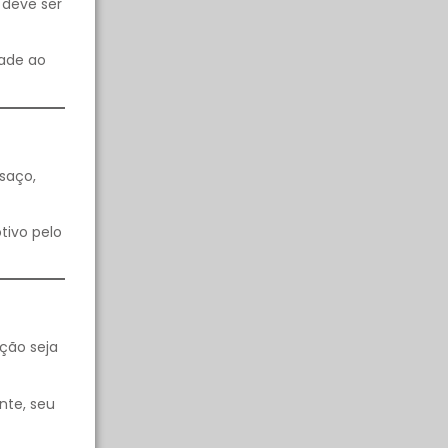
 deve ser
dade ao
saço,
tivo pelo
ção seja
nte, seu