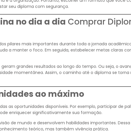
ina e à organização. Portanto, escolher um formato que você c
istar seu diploma com segurança.
ina no dia a dia
Comprar Dipl
 dos pilares mais importantes durante toda a jornada acadêmic
ajuda a manter o foco. Em seguida, estabelecer metas claras con
geram grandes resultados ao longo do tempo. Ou seja, o avan
nsidade momentânea. Assim, o caminho até o diploma se torna
unidades ao máximo
das as oportunidades disponíveis. Por exemplo, participar de pal
ode enriquecer significativamente sua formação.
 visão de mundo e desenvolvem habilidades importantes. Dessa
conhecimento teórico, mas também vivência prática.