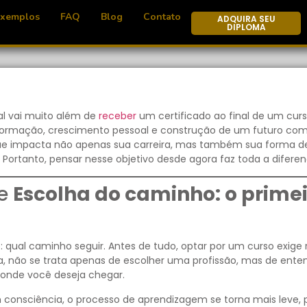
Exemplos
FAQ
Blog
Contato
ADQUIRA SEU
DIPLOMA
al vai muito além de
receber
um certificado ao final de um curs
sformação, crescimento pessoal e construção de um futuro co
que impacta não apenas sua carreira, mas também sua forma d
 Portanto, pensar nesse objetivo desde agora faz toda a diferen
re
Escolha do caminho: o prime
al caminho seguir. Antes de tudo, optar por um curso exige r
a, não se trata apenas de escolher uma profissão, mas de ente
e onde você deseja chegar.
 consciência, o processo de aprendizagem se torna mais leve, 