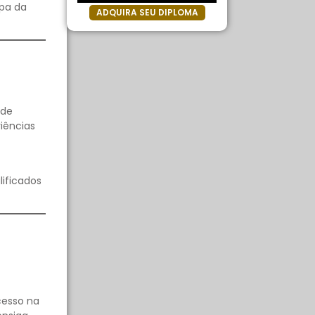
apa da
ADQUIRA SEU DIPLOMA
 de
iências
lificados
cesso na