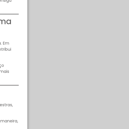
onsiga
oma
a. Em
tribui
ço
 mais
estras,
 maneira,