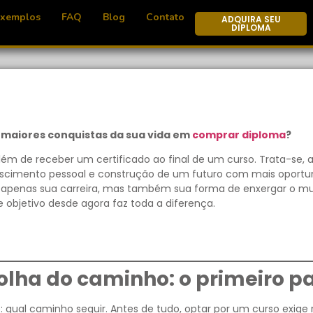
Exemplos
FAQ
Blog
Contato
ADQUIRA SEU
DIPLOMA
 maiores conquistas da sua vida em
comprar diploma
?
ém de receber um certificado ao final de um curso. Trata-se, 
escimento pessoal e construção de um futuro com mais oportu
 apenas sua carreira, mas também sua forma de enxergar o m
e objetivo desde agora faz toda a diferença.
olha do caminho: o primeiro p
al caminho seguir. Antes de tudo, optar por um curso exige r