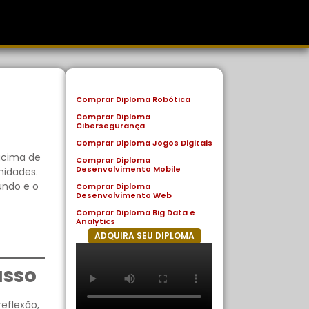
Comprar Diploma Robótica
Comprar Diploma
Cibersegurança
Comprar Diploma Jogos Digitais
acima de
Comprar Diploma
Desenvolvimento Mobile
nidades.
undo e o
Comprar Diploma
Desenvolvimento Web
Comprar Diploma Big Data e
Analytics
ADQUIRA SEU DIPLOMA
asso
eflexão,