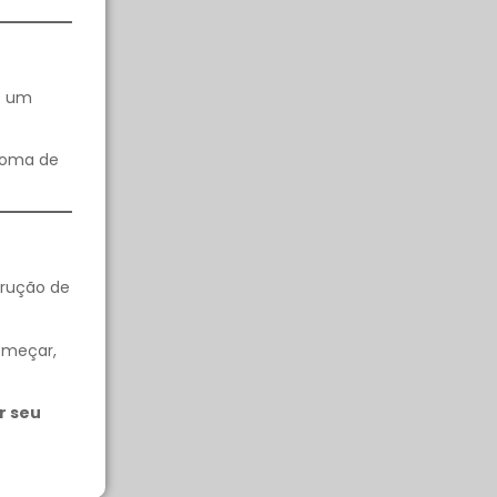
ue um
ploma de
trução de
omeçar,
r seu