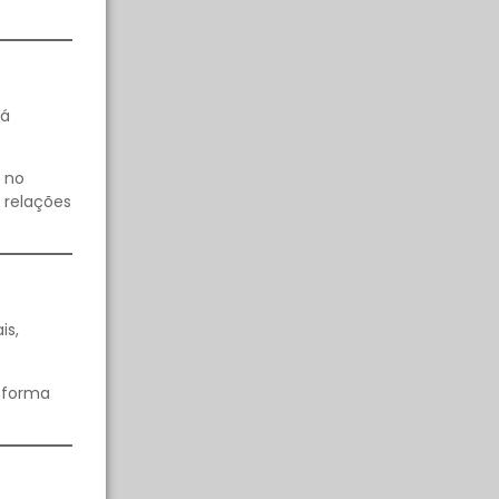
rá
 no
 relações
is,
e forma