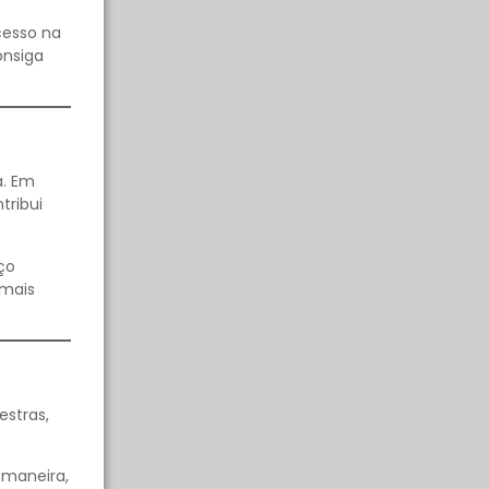
cesso na
onsiga
a. Em
tribui
ço
 mais
estras,
 maneira,