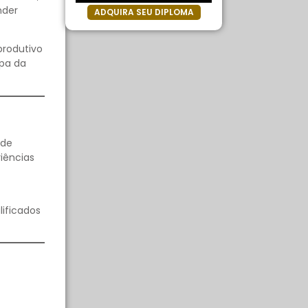
nder
ADQUIRA SEU DIPLOMA
produtivo
apa da
 de
iências
lificados