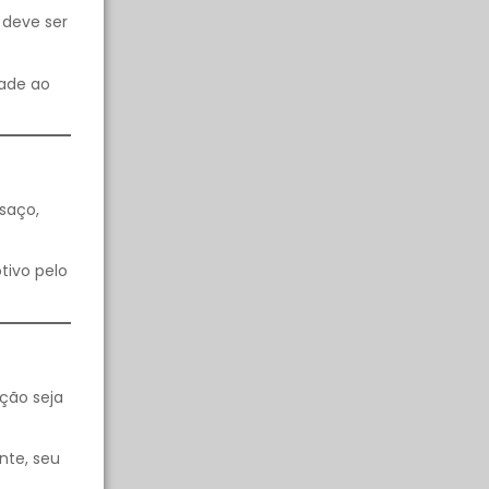
 deve ser
dade ao
saço,
tivo pelo
ção seja
nte, seu